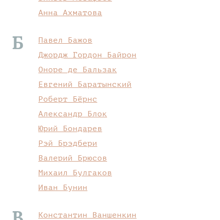
Анна Ахматова
Б
Павел Бажов
Джордж Гордон Байрон
Оноре де Бальзак
Евгений Баратынский
Роберт Бёрнс
Александр Блок
Юрий Бондарев
Рэй Брэдбери
Валерий Брюсов
Михаил Булгаков
Иван Бунин
В
Константин Ваншенкин