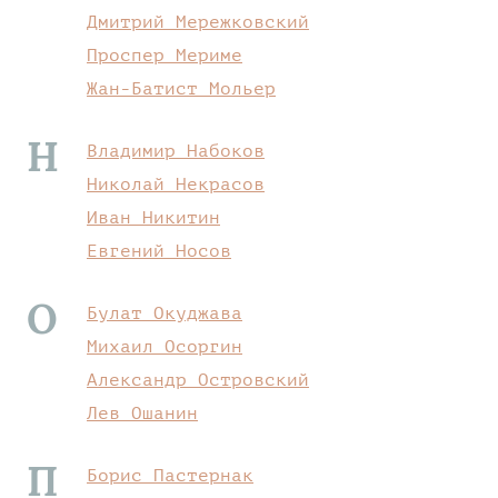
Дмитрий Мережковский
Проспер Мериме
Жан-Батист Мольер
Н
Владимир Набоков
Николай Некрасов
Иван Никитин
Евгений Носов
О
Булат Окуджава
Михаил Осоргин
Александр Островский
Лев Ошанин
П
Борис Пастернак