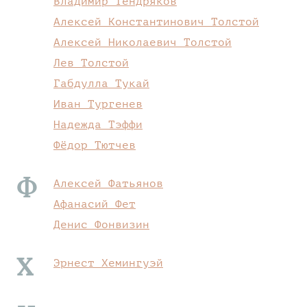
Владимир Тендряков
Алексей Константинович Толстой
Алексей Николаевич Толстой
Лев Толстой
Габдулла Тукай
Иван Тургенев
Надежда Тэффи
Фёдор Тютчев
Ф
Алексей Фатьянов
Афанасий Фет
Денис Фонвизин
Х
Эрнест Хемингуэй