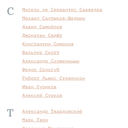
С
Мигель де Сервантес Сааведра
Михаил Салтыков-Щедрин
Давид Самойлов
Джонатан Свифт
Константин Симонов
Вальтер Скотт
Александр Солженицын
Федор Сологуб
Роберт Льюис Стивенсон
Иван Суриков
Алексей Сурков
Т
Александр Твардовский
Марк Твен