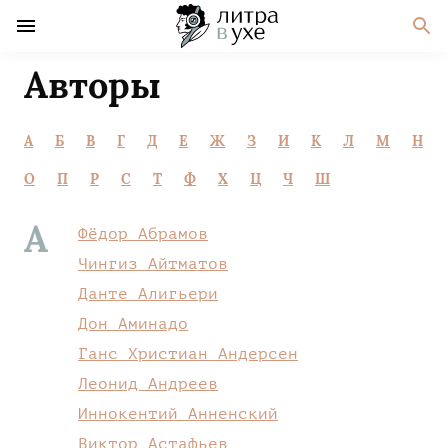
Авторы
А
Б
В
Г
Д
Е
Ж
З
И
К
Л
М
Н
О
П
Р
С
Т
Ф
Х
Ц
Ч
Ш
А
Фёдор Абрамов
Чингиз Айтматов
Данте Алигьери
Дон Аминадо
Ганс Христиан Андерсен
Леонид Андреев
Иннокентий Анненский
Виктор Астафьев