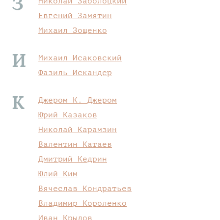
З
Николай Заболоцкий
Евгений Замятин
Михаил Зощенко
И
Михаил Исаковский
Фазиль Искандер
К
Джером К. Джером
Юрий Казаков
Николай Карамзин
Валентин Катаев
Дмитрий Кедрин
Юлий Ким
Вячеслав Кондратьев
Владимир Короленко
Иван Крылов