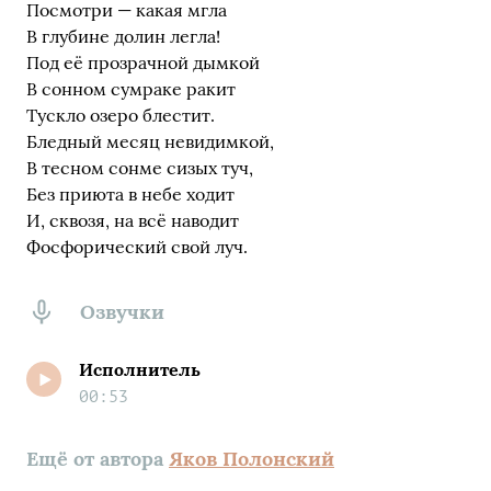
Посмотри — какая мгла
В глубине долин легла!
Под её прозрачной дымкой
В сонном сумраке ракит
Тускло озеро блестит.
Бледный месяц невидимкой,
В тесном сонме сизых туч,
Без приюта в небе ходит
И, сквозя, на всё наводит
Фосфорический свой луч.
Озвучки
Исполнитель
00:53
Ещё от автора
Яков Полонский