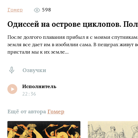
Гомер
598
Одиссей на острове циклопов. По
После долгого плавания прибыл я с моими спутниками
земля все дает им в изобилии сама. В пещерах живут
пристали мы к их земле...
Озвучки
Исполнитель
22:36
Ещё от автора
Гомер