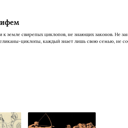
лифем
 к земле свирепых циклопов, не знающих законов. Не за
 великаны-циклопы, каждый знает лишь свою семью, не с