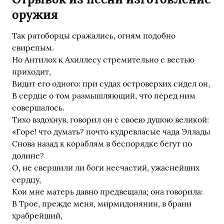
оружия
Так ратоборцы сражались, огням подобно
свирепым.
Но Антилох к Ахиллесу стремительно с вестью
приходит,
Видит его одного: при судах островерхих сидел он,
В сердце о том размышляющий, что перед ним
совершалось.
Тихо вздохнув, говорил он с своею душою великой:
«Горе! что думать? почто кудревласые чада Эллады
Снова назад к кораблям в беспорядке бегут по
долине?
О, не свершили ли боги несчастий, ужаснейших
сердцу,
Кои мне матерь давно предвещала; она говорила:
В Трое, прежде меня, мирмидонянин, в брани
храбрейший,