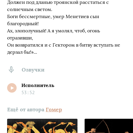
Должен под дланью троянской расстаться с
солнечным светом.
Боги бессмертные, умер Менетиев сын
благородный!
Ах, злополучный! А я умолял, чтоб, огонь
отразивши,
Он возвратился и с Гектором в битву вступать не
дерзал бы!»...
Озвучки
Исполнитель
53:52
Ещё от автора
Гомер