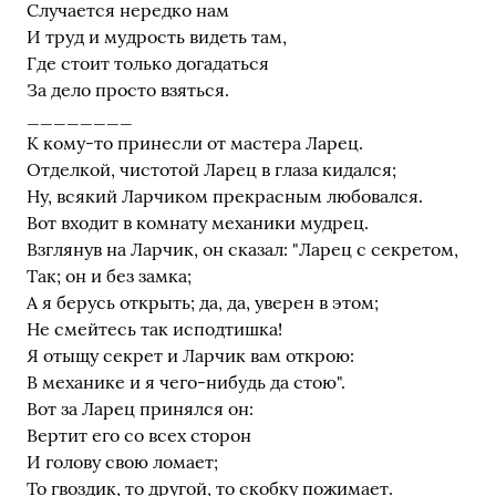
Случается нередко нам
И труд и мудрость видеть там,
Где стоит только догадаться
За дело просто взяться.
________
К кому-то принесли от мастера Ларец.
Отделкой, чистотой Ларец в глаза кидался;
Ну, всякий Ларчиком прекрасным любовался.
Вот входит в комнату механики мудрец.
Взглянув на Ларчик, он сказал: "Ларец с секретом,
Так; он и без замка;
А я берусь открыть; да, да, уверен в этом;
Не смейтесь так исподтишка!
Я отыщу секрет и Ларчик вам открою:
В механике и я чего-нибудь да стою".
Вот за Ларец принялся он:
Вертит его со всех сторон
И голову свою ломает;
То гвоздик, то другой, то скобку пожимает.