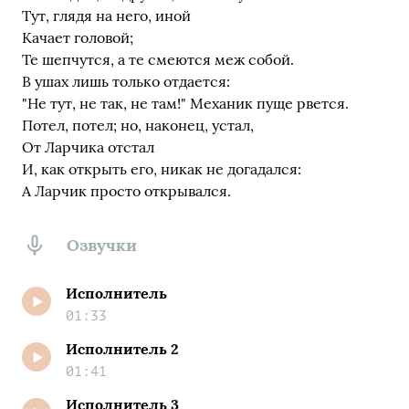
Тут, глядя на него, иной
Качает головой;
Те шепчутся, а те смеются меж собой.
В ушах лишь только отдается:
"Не тут, не так, не там!" Механик пуще рвется.
Потел, потел; но, наконец, устал,
От Ларчика отстал
И, как открыть его, никак не догадался:
А Ларчик просто открывался.
Озвучки
Исполнитель
01:33
Исполнитель 2
01:41
Исполнитель 3