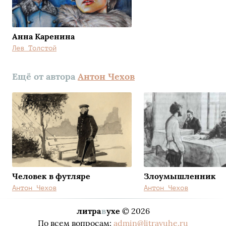
Анна Каренина
Лев Толстой
Ещё от автора
Антон Чехов
Человек в футляре
Злоумышленник
Антон Чехов
Антон Чехов
литра
в
ухе
© 2026
По всем вопросам:
admin@litravuhe.ru