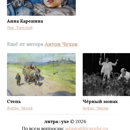
Анна Каренина
Лев Толстой
Ещё от автора
Антон Чехов
Степь
Чёрный монах
Антон Чехов
Антон Чехов
литра
в
ухе
© 2026
По всем вопросам:
admin@litravuhe.ru