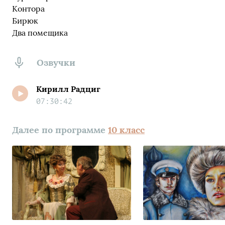
Контора
Бирюк
Два помещика
Озвучки
Кирилл Радциг
07:30:42
Далее по программе
10 класс