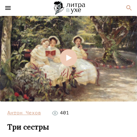
Антон Чехов
401
Три сестры