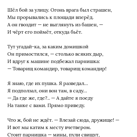
Шёл бой за улицу. Огонь врага был страшен,
Мы прорывались к площади вперёд.
А он гвоздит — не выглянуть из башен, —
И чёрт его поймёт, откуда бьёт.
Тут угадай-ка, за каким домишкой
Он примостился, — столько всяких дыр,
И вдруг к машине подбежал парнишка:
— Товарищ командир, товарищ командир!
Я знаю, где их пушка. Я разведал…
Я подползал, они вон там, в саду…
— Да где же, где?.. — А дайте я поеду
На танке с вами. Прямо приведу.
Что ж, бой не ждёт. — Влезай сюда, дружище! —
И вот мы катим к месту вчетвером.
Стоит парнишка — мины, пули свищут,