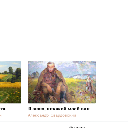
ета…
Я знаю, никакой моей вины...
й
Александр Твардовский