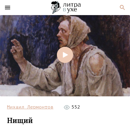
Михаил Лермонтов
552
Нищий