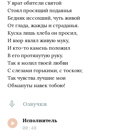
У врат обители святой
Стоял просящий подаянья
Бедняк иссохший, чуть живой
От глада, жажды и страданья.
Куска лишь хлеба он просил,
И взор являл живую муку,
И кто-то камень положил
В его протянутую руку.
Так я молил твоей любви
С слезами горькими, с тоскою;
Так чувства лучшие мои
Обмануты навек тобою!
Озвучки
Исполнитель
00:48