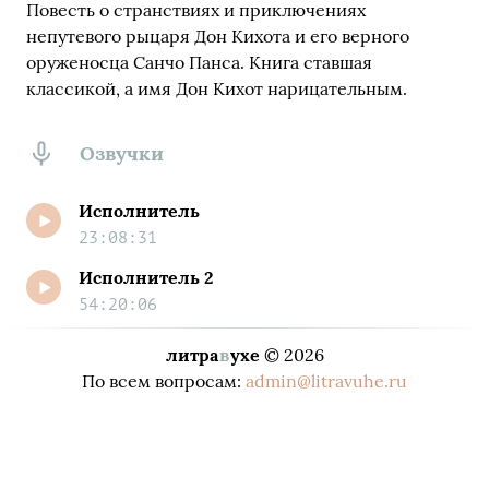
Повесть о странствиях и приключениях
непутевого рыцаря Дон Кихота и его верного
оруженосца Санчо Панса. Книга ставшая
классикой, а имя Дон Кихот нарицательным.
Озвучки
Исполнитель
23:08:31
Исполнитель 2
54:20:06
литра
в
ухе
© 2026
По всем вопросам:
admin@litravuhe.ru