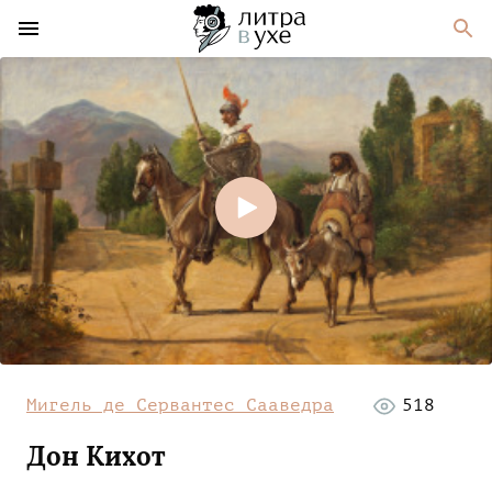
Мигель де Сервантес Сааведра
518
Дон Кихот